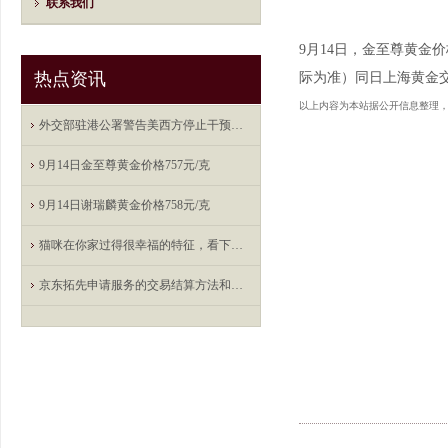
联系我们
9月14日，金至尊黄金价
热点资讯
际为准）同日上海黄金交易
以上内容为本站据公开信息整理
外交部驻港公署警告美西方停止干预香港司法政治操弄
9月14日金至尊黄金价格757元/克
9月14日谢瑞麟黄金价格758元/克
猫咪在你家过得很幸福的特征，看下你家猫有哪几条
京东拓先申请服务的交易结算方法和装置专利, 为服务类物品线上交易和结算提供便利