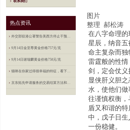
联系我们
图片
热点资讯
整理 郝松涛
在八字命理的
外交部驻港公署警告美西方停止干预香港司法政治操弄
星辰，纳音五
9月14日金至尊黄金价格757元/克
命主复杂而独
9月14日谢瑞麟黄金价格758元/克
雷霆般的性情
剑，定会仗义
猫咪在你家过得很幸福的特征，看下你家猫有哪几条
显侠肝义胆之
京东拓先申请服务的交易结算方法和装置专利, 为服务类物品线上交易和结算提供便利
水，使他们做
往谨慎权衡，
盾又和谐的特
中，戊子日生
一份稳健。